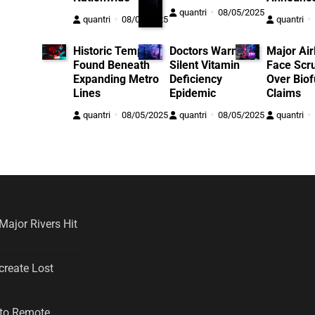
quantri
08/05/2025
quantri
08/05/2025
quantri
Historic Temple
Doctors Warn of
Major Air
Found Beneath
Silent Vitamin
Face Scru
Expanding Metro
Deficiency
Over Biof
Lines
Epidemic
Claims
quantri
08/05/2025
quantri
08/05/2025
quantri
Major Rivers Hit
create Lost
 to Remote