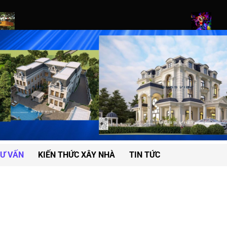
liveries Expand to Remote Mountain Villages
Fashion Industry
Ư VẤN
KIẾN THỨC XÂY NHÀ
TIN TỨC