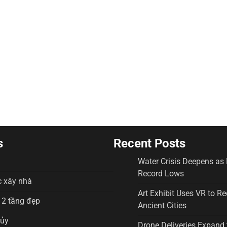
s
Recent Posts
Water Crisis Deepens as 
Record Lows
c xây nhà
Art Exhibit Uses VR to Re
2 tầng đẹp
Ancient Cities
hủy
Drone Deliveries Expand