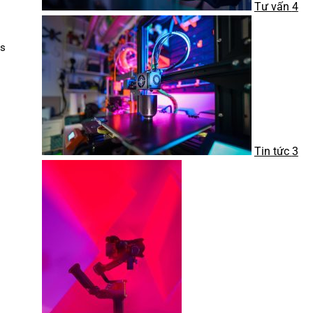
Tư vấn
4
is
Tin tức
3