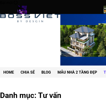
Skip
Bài mới
to
content
obe
Art Exhibit Uses VR to Recreate Lost Ancient Cities
Drone De
HOME
CHIA SẺ
BLOG
MẪU NHÀ 2 TẦNG ĐẸP
T
Danh mục:
Tư vấn