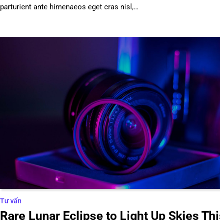
parturient ante himenaeos eget cras nisl,…
Tư vấn
Rare Lunar Eclipse to Light Up Skies Thi