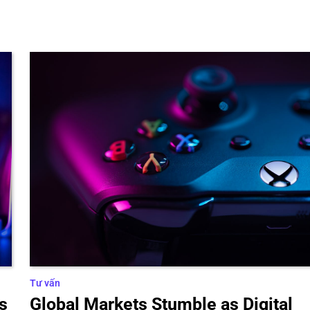
Tư vấn
s
Global Markets Stumble as Digital