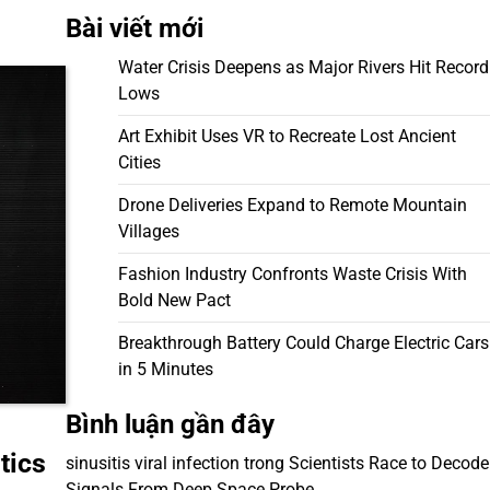
Bài viết mới
Water Crisis Deepens as Major Rivers Hit Record
Lows
Art Exhibit Uses VR to Recreate Lost Ancient
Cities
Drone Deliveries Expand to Remote Mountain
Villages
Fashion Industry Confronts Waste Crisis With
Bold New Pact
Breakthrough Battery Could Charge Electric Cars
in 5 Minutes
Bình luận gần đây
tics
sinusitis viral infection
trong
Scientists Race to Decode
Signals From Deep Space Probe