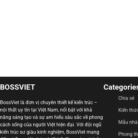
BOSSVIET
Categorie
Chia sẻ
BossViet là đơn vị chuyên thiết kế kiến trúc –
nội thất uy tín tại Việt Nam, nổi bật với khả
Kiến thứ
năng sáng tạo và sự am hiểu sâu sắc về phong
Mẫu nhà 
cách sống của người Việt hiện đại. Với đội ngũ
kiến trúc sư giàu kinh nghiệm, BossViet mang
Phong t