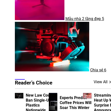
Mẫu nhà 2 tầng đẹp
5
Chia sẻ
6
View All
Reader’s Choice
New Law Could
Streamin
Experts Predict
Ban Single-Use
Heat Up 
Coffee Prices Will
Plastics
Surprise
Soar This Winter
Nationwide
Announc