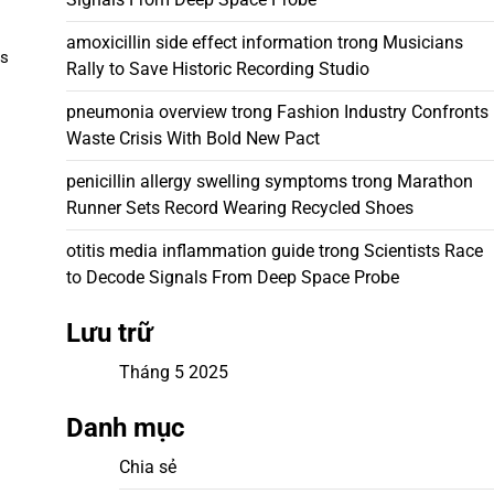
amoxicillin side effect information
trong
Musicians
is
Rally to Save Historic Recording Studio
pneumonia overview
trong
Fashion Industry Confronts
Waste Crisis With Bold New Pact
penicillin allergy swelling symptoms
trong
Marathon
Runner Sets Record Wearing Recycled Shoes
otitis media inflammation guide
trong
Scientists Race
to Decode Signals From Deep Space Probe
Lưu trữ
Tháng 5 2025
Danh mục
Chia sẻ