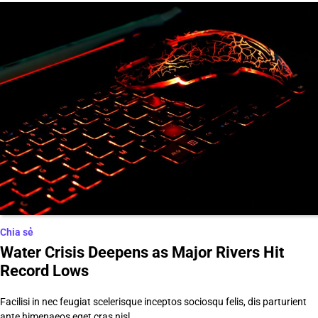
Chia sẻ
Water Crisis Deepens as Major Rivers Hit
Record Lows
Facilisi in nec feugiat scelerisque inceptos sociosqu felis, dis parturient
ante himenaeos eget cras nisl,…