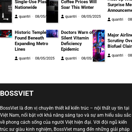
Single-Use Plastics
Coffee Prices Will
Surprise Me
Nationwide
Soar This Winter
Announceme
quantri
08/05/2025
quantri
08/05/2025
quantri
08
Historic Temple
Doctors Warn of
Major Airlin
Found Beneath
Silent Vitamin
Scrutiny Ov
Expanding Metro
Deficiency
Biofuel Cla
Lines
Epidemic
quantri
08
quantri
08/05/2025
quantri
08/05/2025
BOSSVIET
BossViet là đơn vị chuyên thiết kế kiến trúc – nội thất uy tín tại
Việt Nam, nổi bật với khả năng sáng tạo và sự am hiểu sâu sắc
về phong cách sống của người Việt hiện đại. Với đội ngũ kiến
trúc sư giàu kinh nghiệm, BossViet mang đến những giải pháp