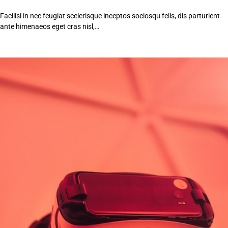
Facilisi in nec feugiat scelerisque inceptos sociosqu felis, dis parturient
ante himenaeos eget cras nisl,…