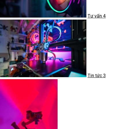
Tư vấn
4
Tin tức
3