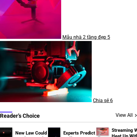
Mẫu nhà 2 tầng đẹp
5
Chia sẻ
6
View All
Reader’s Choice
Streaming 
New Law Could Ban
Experts Predict
Heat Up Wit