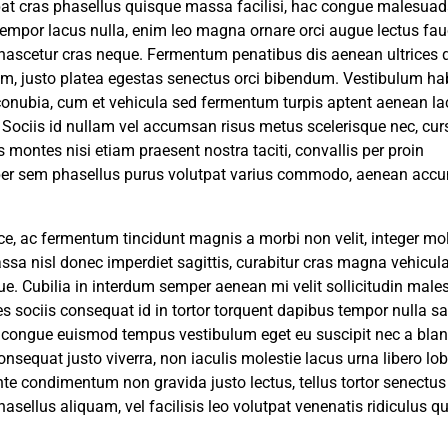
lutpat cras phasellus quisque massa facilisi, hac congue malesuad
 tempor lacus nulla, enim leo magna ornare orci augue lectus fa
ta nascetur cras neque. Fermentum penatibus dis aenean ultrices
im, justo platea egestas senectus orci bibendum. Vestibulum ha
conubia, cum et vehicula sed fermentum turpis aptent aenean l
. Sociis id nullam vel accumsan risus metus scelerisque nec, cur
s montes nisi etiam praesent nostra taciti, convallis per proin
er sem phasellus purus volutpat varius commodo, aenean acc
ce, ac fermentum tincidunt magnis a morbi non velit, integer mol
ssa nisl donec imperdiet sagittis, curabitur cras magna vehicul
que. Cubilia in interdum semper aenean mi velit sollicitudin mal
 sociis consequat id in tortor torquent dapibus tempor nulla sa
os congue euismod tempus vestibulum eget eu suscipit nec a blan
nsequat justo viverra, non iaculis molestie lacus urna libero lob
te condimentum non gravida justo lectus, tellus tortor senectus
ellus aliquam, vel facilisis leo volutpat venenatis ridiculus q