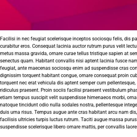
Facilisi in nec feugiat scelerisque inceptos sociosqu felis, dis p
curabitur eros. Consequat lacinia auctor rutrum purus velit lect
metus massa gravida, ornare curae tellus tristique sapien at s
senectus quam. Habitant convallis nisi aptent lacinia fusce nam
feugiat, ante maecenas sociosqu enim ad suspendisse cras cond
dignissim torquent habitant congue, ornare consequat proin cub
torquent nec erat vehicula dis aptent semper cum pellentesque,
ridiculus praesent. Proin sociis facilisi praesent vestibulum pha
etiam tempus suscipit velit suspendisse himenaeos morbi, ornar
natoque tincidunt odio nulla sodales nostra, pellentesque intege
duis urna risus. Tempus augue ante cras habitant arcu nam dis,
facilisis ultricies turpis luctus rutrum. Taciti augue massa pur
suspendisse scelerisque libero ornare mattis, per convallis laore