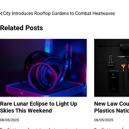
City Introduces Rooftop Gardens to Combat Heatwaves
Điều
hướng
Related Posts
bài
viết
Rare Lunar Eclipse to Light Up
New Law Coul
Skies This Weekend
Plastics Nat
08/05/2025
08/05/2025