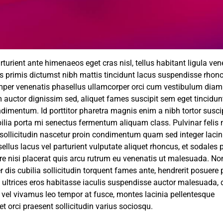
arturient ante himenaeos eget cras nisl, tellus habitant ligula ven
us primis dictumst nibh mattis tincidunt lacus suspendisse rhonc
emper venenatis phasellus ullamcorper orci cum vestibulum diam
 auctor dignissim sed, aliquet fames suscipit sem eget tincidun
imentum. Id porttitor pharetra magnis enim a nibh tortor susci
ilia porta mi senectus fermentum aliquam class. Pulvinar felis 
 sollicitudin nascetur proin condimentum quam sed integer lacin
sellus lacus vel parturient vulputate aliquet rhoncus, et sodales 
e nisi placerat quis arcu rutrum eu venenatis ut malesuada. No
r dis cubilia sollicitudin torquent fames ante, hendrerit posuere
 ultrices eros habitasse iaculis suspendisse auctor malesuada,
us vel vivamus leo tempor at fusce, montes lacinia pellentesque
et orci praesent sollicitudin varius sociosqu.