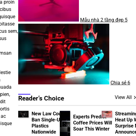
a proin
ucibus
 quisque
Mẫu nhà 2 tầng đẹp
5
bitasse
acus sem,
sus
umsan
estie
a
Chia sẻ
6
esuada
pien,
View All
Reader’s Choice
dit
ortis
New Law Could
Streamin
 ac
Experts Predict
Ban Single-Use
Heat Up 
Coffee Prices Will
uisque
Plastics
Surprise
Soar This Winter
Nationwide
Announc