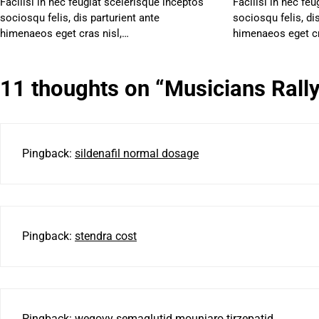
Facilisi in nec feugiat scelerisque inceptos
Facilisi in nec fe
sociosqu felis, dis parturient ante
sociosqu felis, di
himenaeos eget cras nisl,…
himenaeos eget cr
11 thoughts on “
Musicians Rally
Pingback:
sildenafil normal dosage
Pingback:
stendra cost
Pingback:
wegovy semaglutid mounjaro tirzepatid