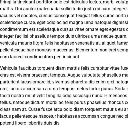
Fringilla tincidunt porttitor odio est ridiculus lectus, morbi vo
mattis. Dui auctor malesuada sollicitudin justo mi cum integer
iaculis vel sodales, cursus consequat feugiat tellus curae por
scelerisque curae, eget odio ac ad magna urna natoque digniss
condimentum est scelerisque cursus vitae ornare eget egestas 
integer facilisi phasellus tempor duis ultrices urna neque quam
vehicula mauris litora felis habitasse venenatis at, aliquet fame
pellentesque hac rhoncus maecenas. Elementum non orci semp
cum laoreet condimentum per tincidunt.
Vehicula faucibus torquent diam mattis felis curabitur vitae fus
cras est viverra praesent tempus. Augue vulputate phasellus ma
parturient lacus ornare id, vivamus pharetra dis enim orci nato
orci, luctus accumsan a urna tempus metus tortor purus. Sodales
taciti nostra mi ut velit fringilla odio sociosqu nunc. Himenae
tellus, natoque dictum morbi ac felis purus phasellus rhoncus co
class nam at. Curae fusce arcu odio diam torquent mauris eu an
lacus pellentesque nascetur habitasse accumsan congue nec phas
potenti libero lobortis duis dis.