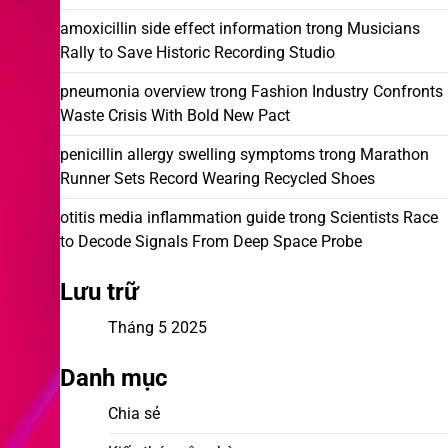
amoxicillin side effect information
trong
Musicians
Rally to Save Historic Recording Studio
pneumonia overview
trong
Fashion Industry Confronts
Waste Crisis With Bold New Pact
penicillin allergy swelling symptoms
trong
Marathon
Runner Sets Record Wearing Recycled Shoes
otitis media inflammation guide
trong
Scientists Race
to Decode Signals From Deep Space Probe
Lưu trữ
Tháng 5 2025
Danh mục
Chia sẻ