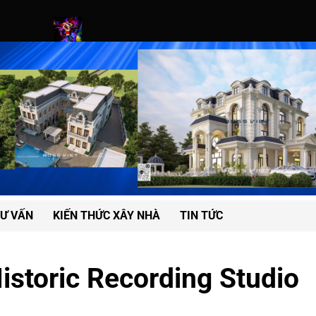
es
Fashion Industry Confronts Waste Crisis With Bold New Pact
Ư VẤN
KIẾN THỨC XÂY NHÀ
TIN TỨC
istoric Recording Studio