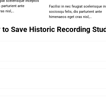
ugiat scelerisque inceptos
s parturient ante
Facilisi in nec feugiat scelerisque i
as nisl,…
sociosqu felis, dis parturient ante
himenaeos eget cras nisl,…
 to Save Historic Recording Stu