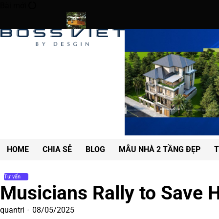
Skip
Bài mới
to
content
ient Cities
Drone Deliveries Expand to Remote Mountain Villag
HOME
CHIA SẺ
BLOG
MẪU NHÀ 2 TẦNG ĐẸP
T
Tư vấn
Musicians Rally to Save H
quantri
08/05/2025