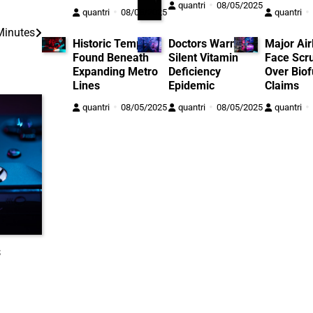
quantri
08/05/2025
quantri
08/05/2025
quantri
Minutes
Historic Temple
Doctors Warn of
Major Air
Found Beneath
Silent Vitamin
Face Scru
Expanding Metro
Deficiency
Over Biof
Lines
Epidemic
Claims
quantri
08/05/2025
quantri
08/05/2025
quantri
s