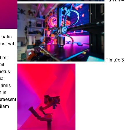
enatis
us erat
t mi
Tin tức
3
pit
netus
ia
primis
n in
 praesent
 diam