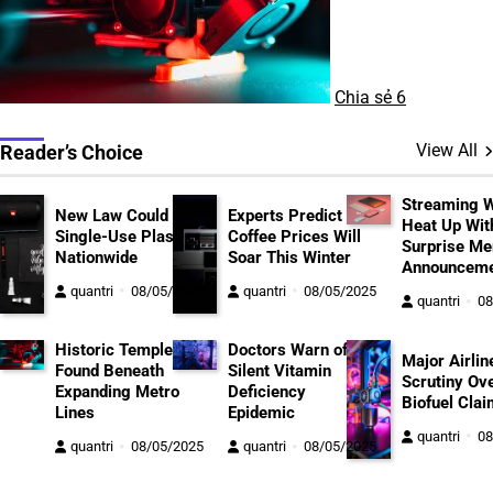
Chia sẻ
6
View All
Reader’s Choice
Streaming 
New Law Could Ban
Experts Predict
Heat Up Wit
Single-Use Plastics
Coffee Prices Will
Surprise Me
Nationwide
Soar This Winter
Announceme
quantri
08/05/2025
quantri
08/05/2025
quantri
08
Historic Temple
Doctors Warn of
Major Airlin
Found Beneath
Silent Vitamin
Scrutiny Ov
Expanding Metro
Deficiency
Biofuel Cla
Lines
Epidemic
quantri
08
quantri
08/05/2025
quantri
08/05/2025