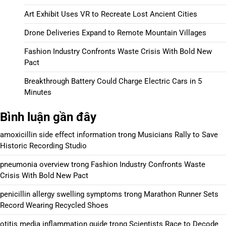
Art Exhibit Uses VR to Recreate Lost Ancient Cities
Drone Deliveries Expand to Remote Mountain Villages
Fashion Industry Confronts Waste Crisis With Bold New
Pact
Breakthrough Battery Could Charge Electric Cars in 5
Minutes
Bình luận gần đây
amoxicillin side effect information
trong
Musicians Rally to Save
Historic Recording Studio
pneumonia overview
trong
Fashion Industry Confronts Waste
Crisis With Bold New Pact
penicillin allergy swelling symptoms
trong
Marathon Runner Sets
Record Wearing Recycled Shoes
otitis media inflammation guide
trong
Scientists Race to Decode