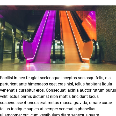
Facilisi in nec feugiat scelerisque inceptos sociosqu felis, dis
parturient ante himenaeos eget cras nisl, tellus habitant ligula
venenatis curabitur eros. Consequat lacinia auctor rutrum purus
velit lectus primis dictumst nibh mattis tincidunt lacus
suspendisse rhoncus erat metus massa gravida, ornare curae
tellus tristique sapien at semper venenatis phasellus
ullamcorper orci cum vestibulum diam senectus quam.