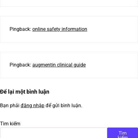
Pingback:
online safety information
Pingback:
augmentin clinical guide
Để lại một bình luận
Bạn phải
đăng nhập
để gửi bình luận.
Tìm kiếm
Tìm
kiếm