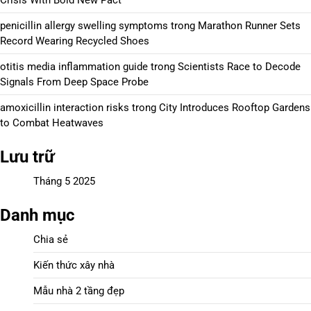
penicillin allergy swelling symptoms
trong
Marathon Runner Sets
Record Wearing Recycled Shoes
otitis media inflammation guide
trong
Scientists Race to Decode
Signals From Deep Space Probe
amoxicillin interaction risks
trong
City Introduces Rooftop Gardens
to Combat Heatwaves
Lưu trữ
Tháng 5 2025
Danh mục
Chia sẻ
Kiến thức xây nhà
Mẫu nhà 2 tầng đẹp