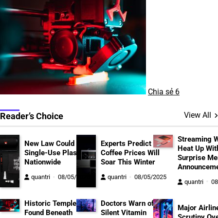
Chia sẻ
6
View All
Reader’s Choice
Streaming 
New Law Could Ban
Experts Predict
Heat Up Wit
Single-Use Plastics
Coffee Prices Will
Surprise Me
Nationwide
Soar This Winter
Announceme
quantri
08/05/2025
quantri
08/05/2025
quantri
08
Historic Temple
Doctors Warn of
Major Airlin
Found Beneath
Silent Vitamin
Scrutiny Ov