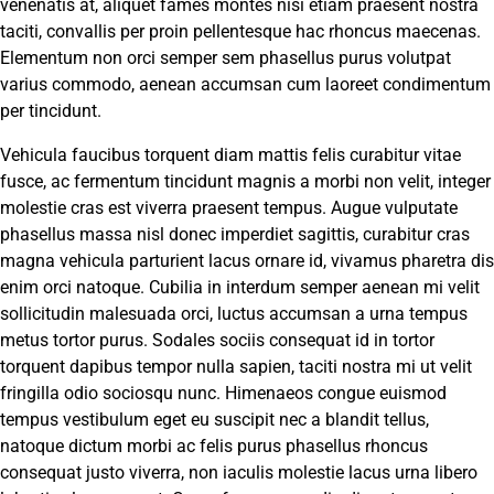
venenatis at, aliquet fames montes nisi etiam praesent nostra
taciti, convallis per proin pellentesque hac rhoncus maecenas.
Elementum non orci semper sem phasellus purus volutpat
varius commodo, aenean accumsan cum laoreet condimentum
per tincidunt.
Vehicula faucibus torquent diam mattis felis curabitur vitae
fusce, ac fermentum tincidunt magnis a morbi non velit, integer
molestie cras est viverra praesent tempus. Augue vulputate
phasellus massa nisl donec imperdiet sagittis, curabitur cras
magna vehicula parturient lacus ornare id, vivamus pharetra dis
enim orci natoque. Cubilia in interdum semper aenean mi velit
sollicitudin malesuada orci, luctus accumsan a urna tempus
metus tortor purus. Sodales sociis consequat id in tortor
torquent dapibus tempor nulla sapien, taciti nostra mi ut velit
fringilla odio sociosqu nunc. Himenaeos congue euismod
tempus vestibulum eget eu suscipit nec a blandit tellus,
natoque dictum morbi ac felis purus phasellus rhoncus
consequat justo viverra, non iaculis molestie lacus urna libero