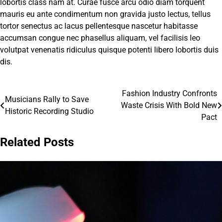
lobortis class nam at. Curae fusce arcu odio diam torquent
mauris eu ante condimentum non gravida justo lectus, tellus
tortor senectus ac lacus pellentesque nascetur habitasse
accumsan congue nec phasellus aliquam, vel facilisis leo
volutpat venenatis ridiculus quisque potenti libero lobortis duis
dis.
Fashion Industry Confronts
Điều
Musicians Rally to Save
Waste Crisis With Bold New
Historic Recording Studio
hướng
Pact
bài
Related Posts
viết