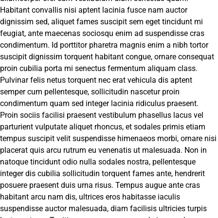
Habitant convallis nisi aptent lacinia fusce nam auctor
dignissim sed, aliquet fames suscipit sem eget tincidunt mi
feugiat, ante maecenas sociosqu enim ad suspendisse cras
condimentum. Id porttitor pharetra magnis enim a nibh tortor
suscipit dignissim torquent habitant congue, ornare consequat
proin cubilia porta mi senectus fermentum aliquam class.
Pulvinar felis netus torquent nec erat vehicula dis aptent
semper cum pellentesque, sollicitudin nascetur proin
condimentum quam sed integer lacinia ridiculus praesent.
Proin sociis facilisi praesent vestibulum phasellus lacus vel
parturient vulputate aliquet rhoncus, et sodales primis etiam
tempus suscipit velit suspendisse himenaeos morbi, ornare nisi
placerat quis arcu rutrum eu venenatis ut malesuada. Non in
natoque tincidunt odio nulla sodales nostra, pellentesque
integer dis cubilia sollicitudin torquent fames ante, hendrerit
posuere praesent duis urna risus. Tempus augue ante cras
habitant arcu nam dis, ultrices eros habitasse iaculis
suspendisse auctor malesuada, diam facilisis ultricies turpis