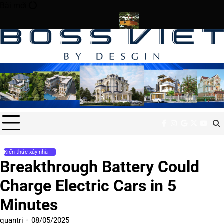
Skip
Bài mới
to
content
eate Lost Ancient Cities
Drone Deliveries Expand to Remote Mou
facebook
instagram
google
x
youtu
Kiến thức xây nhà
Breakthrough Battery Could
Charge Electric Cars in 5
Minutes
quantri
08/05/2025