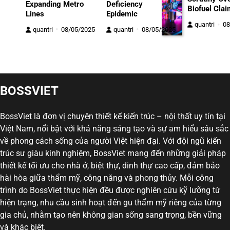
Expanding Metro
Deficiency
Biofuel Cla
Lines
Epidemic
quantri
08
quantri
08/05/2025
quantri
08/05/2025
BOSSVIET
BossViet là đơn vị chuyên thiết kế kiến trúc – nội thất uy tín tại
Việt Nam, nổi bật với khả năng sáng tạo và sự am hiểu sâu sắc
về phong cách sống của người Việt hiện đại. Với đội ngũ kiến
trúc sư giàu kinh nghiệm, BossViet mang đến những giải pháp
thiết kế tối ưu cho nhà ở, biệt thự, dinh thự cao cấp, đảm bảo
hài hòa giữa thẩm mỹ, công năng và phong thủy. Mỗi công
trình do BossViet thực hiện đều được nghiên cứu kỹ lưỡng từ
hiện trạng, nhu cầu sinh hoạt đến gu thẩm mỹ riêng của từng
gia chủ, nhằm tạo nên không gian sống sang trọng, bền vững
và khác biệt.