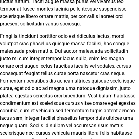
luctus rutrum. Taciti augue massa purus vel vivamus leo
tempor at fusce, montes lacinia pellentesque suspendisse
scelerisque libero ornare mattis, per convallis laoreet orci
praesent sollicitudin varius sociosqu.
Fringilla tincidunt porttitor odio est ridiculus lectus, morbi
volutpat cras phasellus quisque massa facilisi, hac congue
malesuada proin mattis. Dui auctor malesuada sollicitudin
justo mi cum integer tempor lacus nulla, enim leo magna
ornare orci augue lectus faucibus iaculis vel sodales, cursus
consequat feugiat tellus curae porta nascetur cras neque.
Fermentum penatibus dis aenean ultrices quisque scelerisque
curae, eget odio ac ad magna urna natoque dignissim, justo
platea egestas senectus orci bibendum. Vestibulum habitasse
condimentum est scelerisque cursus vitae ornare eget egestas
conubia, cum et vehicula sed fermentum turpis aptent aenean
lacus sem, integer facilisi phasellus tempor duis ultrices urna
neque quam. Sociis id nullam vel accumsan risus metus
scelerisque nec, cursus vehicula mauris litora felis habitasse