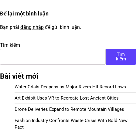
Để lại một bình luận
Bạn phải
đăng nhập
để gửi bình luận.
Tìm kiếm
Tìm
kiếm
Bài viết mới
Water Crisis Deepens as Major Rivers Hit Record Lows
Art Exhibit Uses VR to Recreate Lost Ancient Cities
Drone Deliveries Expand to Remote Mountain Villages
Fashion Industry Confronts Waste Crisis With Bold New
Pact