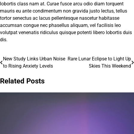
lobortis class nam at. Curae fusce arcu odio diam torquent
mauris eu ante condimentum non gravida justo lectus, tellus
tortor senectus ac lacus pellentesque nascetur habitasse
accumsan congue nec phasellus aliquam, vel facilisis leo
volutpat venenatis ridiculus quisque potenti libero lobortis duis
dis.
New Study Links Urban Noise
Rare Lunar Eclipse to Light Up
Điều
to Rising Anxiety Levels
Skies This Weekend
hướng
Related Posts
bài
viết