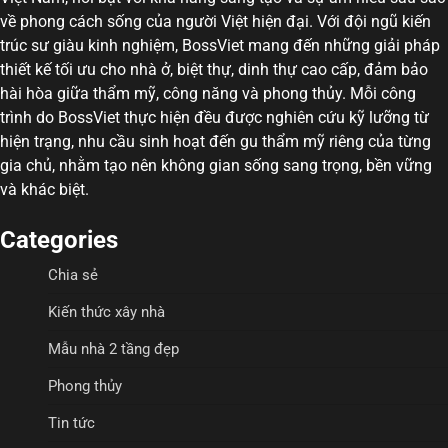
về phong cách sống của người Việt hiện đại. Với đội ngũ kiến
trúc sư giàu kinh nghiệm, BossViet mang đến những giải pháp
thiết kế tối ưu cho nhà ở, biệt thự, dinh thự cao cấp, đảm bảo
hài hòa giữa thẩm mỹ, công năng và phong thủy. Mỗi công
trình do BossViet thực hiện đều được nghiên cứu kỹ lưỡng từ
hiện trạng, nhu cầu sinh hoạt đến gu thẩm mỹ riêng của từng
gia chủ, nhằm tạo nên không gian sống sang trọng, bền vững
và khác biệt.
Categories
Chia sẻ
Kiến thức xây nhà
Mẫu nhà 2 tầng đẹp
Phong thủy
Tin tức