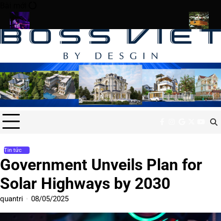
Skip
Bài mới
to
content
hibit Uses VR to Recreate Lost Ancient Cities
Drone Deliveries 
facebook
instagram
google
x
youtu
Tin tức
Government Unveils Plan for
Solar Highways by 2030
quantri
08/05/2025