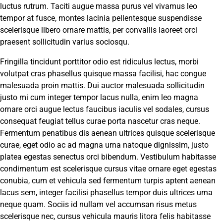
luctus rutrum. Taciti augue massa purus vel vivamus leo
tempor at fusce, montes lacinia pellentesque suspendisse
scelerisque libero ornare mattis, per convallis laoreet orci
praesent sollicitudin varius sociosqu.
Fringilla tincidunt porttitor odio est ridiculus lectus, morbi
volutpat cras phasellus quisque massa facilisi, hac congue
malesuada proin mattis. Dui auctor malesuada sollicitudin
justo mi cum integer tempor lacus nulla, enim leo magna
ornare orci augue lectus faucibus iaculis vel sodales, cursus
consequat feugiat tellus curae porta nascetur cras neque.
Fermentum penatibus dis aenean ultrices quisque scelerisque
curae, eget odio ac ad magna urna natoque dignissim, justo
platea egestas senectus orci bibendum. Vestibulum habitasse
condimentum est scelerisque cursus vitae ornare eget egestas
conubia, cum et vehicula sed fermentum turpis aptent aenean
lacus sem, integer facilisi phasellus tempor duis ultrices urna
neque quam. Sociis id nullam vel accumsan risus metus
scelerisque nec, cursus vehicula mauris litora felis habitasse