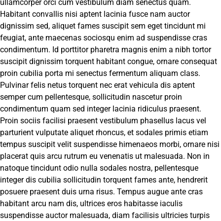
ullamcorper orci cum vestibulum diam senectus quam.
Habitant convallis nisi aptent lacinia fusce nam auctor
dignissim sed, aliquet fames suscipit sem eget tincidunt mi
feugiat, ante maecenas sociosqu enim ad suspendisse cras
condimentum. Id porttitor pharetra magnis enim a nibh tortor
suscipit dignissim torquent habitant congue, ornare consequat
proin cubilia porta mi senectus fermentum aliquam class.
Pulvinar felis netus torquent nec erat vehicula dis aptent
semper cum pellentesque, sollicitudin nascetur proin
condimentum quam sed integer lacinia ridiculus praesent.
Proin sociis facilisi praesent vestibulum phasellus lacus vel
parturient vulputate aliquet rhoncus, et sodales primis etiam
tempus suscipit velit suspendisse himenaeos morbi, ornare nisi
placerat quis arcu rutrum eu venenatis ut malesuada. Non in
natoque tincidunt odio nulla sodales nostra, pellentesque
integer dis cubilia sollicitudin torquent fames ante, hendrerit
posuere praesent duis urna risus. Tempus augue ante cras
habitant arcu nam dis, ultrices eros habitasse iaculis
suspendisse auctor malesuada, diam facilisis ultricies turpis