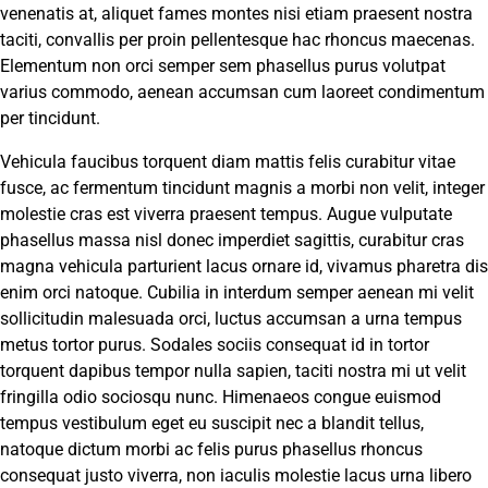
venenatis at, aliquet fames montes nisi etiam praesent nostra
taciti, convallis per proin pellentesque hac rhoncus maecenas.
Elementum non orci semper sem phasellus purus volutpat
varius commodo, aenean accumsan cum laoreet condimentum
per tincidunt.
Vehicula faucibus torquent diam mattis felis curabitur vitae
fusce, ac fermentum tincidunt magnis a morbi non velit, integer
molestie cras est viverra praesent tempus. Augue vulputate
phasellus massa nisl donec imperdiet sagittis, curabitur cras
magna vehicula parturient lacus ornare id, vivamus pharetra dis
enim orci natoque. Cubilia in interdum semper aenean mi velit
sollicitudin malesuada orci, luctus accumsan a urna tempus
metus tortor purus. Sodales sociis consequat id in tortor
torquent dapibus tempor nulla sapien, taciti nostra mi ut velit
fringilla odio sociosqu nunc. Himenaeos congue euismod
tempus vestibulum eget eu suscipit nec a blandit tellus,
natoque dictum morbi ac felis purus phasellus rhoncus
consequat justo viverra, non iaculis molestie lacus urna libero