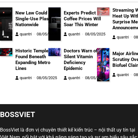
Streaming 
New Law Could Ban
Experts Predict
Heat Up Wit
Single-Use Plastics
Coffee Prices Will
Surprise Me
Nationwide
Soar This Winter
Announceme
quantri
08/05/2025
quantri
08/05/2025
quantri
08
Historic Temple
Doctors Warn of
Major Airlin
Found Beneath
Silent Vitamin
Scrutiny Ov
Expanding Metro
Deficiency
Biofuel Cla
Lines
Epidemic
quantri
08
quantri
08/05/2025
quantri
08/05/2025
BOSSVIET
BossViet là đơn vị chuyên thiết kế kiến trúc – nội thất uy tín tại
Việt Nam, nổi bật với khả năng sáng tạo và sự am hiểu sâu sắc