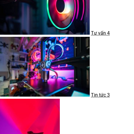
Tư vấn
4
Tin tức
3